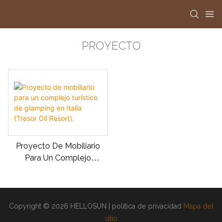
PROYECTO
Proyecto De Mobiliario
Para Un Complejo
Turístico De Glamping En
Italia (Tresor Oil Resort).
Copyright © 2026 HELLOSUN |
política de privacidad
Mapa del
sitio