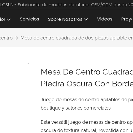
LLOSUN - Fabricante de muebles de interior OEM/ODM desde 20
Servicios
Vídeos
Proy
ior
Sobre Nosotros
centro
Mesa de centro cuadrada de dos piezas apilable en
Mesa De Centro Cuadrad
Piedra Oscura Con Borde
Juego de mesas de centro apilables de pie
boutique y salones comerciales.
Este versátil juego de mesas de centro ap
oscura de textura natural, revestida con 