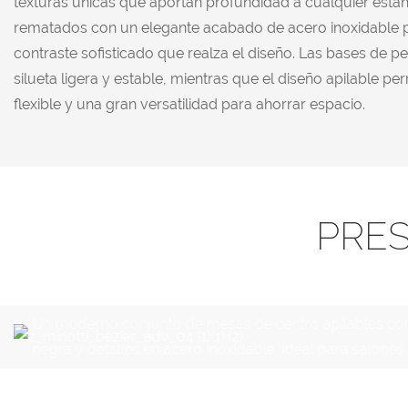
texturas únicas que aportan profundidad a cualquier estan
rematados con un elegante acabado de acero inoxidable 
contraste sofisticado que realza el diseño. Las bases de pe
silueta ligera y estable, mientras que el diseño apilable pe
flexible y una gran versatilidad para ahorrar espacio.
PRE
Un moderno conjunto de mesas de centro apilables con 
negra y detalles en acero inoxidable, ideal para salon