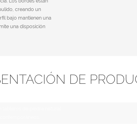
cia. Los bordes están
pulido, creando un
rfil bajo mantienen una
rmite una disposición
SENTACIÓN DE PRODU
tableros de piedra natural
es contemporáneos.