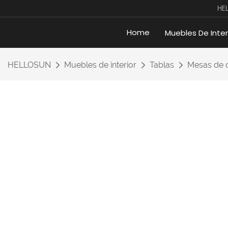
HE
Home
Muebles De Inter
HELLOSUN
Muebles de interior
Tablas
Mesas de 