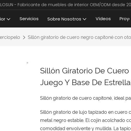
LLOSUN - Fabricante de muebles de interior OEM/ODM desde 20
Servicios
Vídeos
Proy
ior
Sobre Nosotros
terciopelo
Sillón giratorio de cuero negro capitoné con ot
Sillón Giratorio De Cue
Juego Y Base De Estrell
Sillón giratorio de cuero capitoné, ideal pa
Sillón giratorio de lujo tapizado en cuer
metal negro estable. El cojín acolchado 
comodidad envolvente y mullida. La tapice