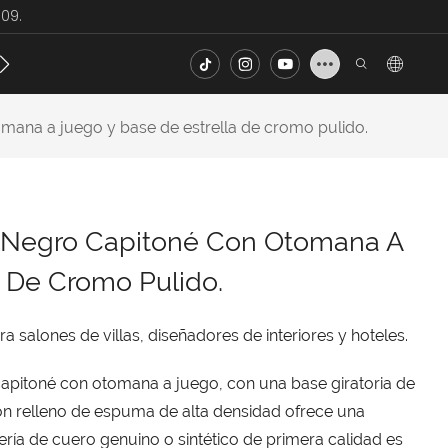
09.
ecto
Noticias
Contacto
FAQ
omana a juego y base de estrella de cromo pulido.
ro Negro Capitoné Con Otomana A
a De Cromo Pulido.
ra salones de villas, diseñadores de interiores y hoteles.
o capitoné con otomana a juego, con una base giratoria de
con relleno de espuma de alta densidad ofrece una
ría de cuero genuino o sintético de primera calidad es