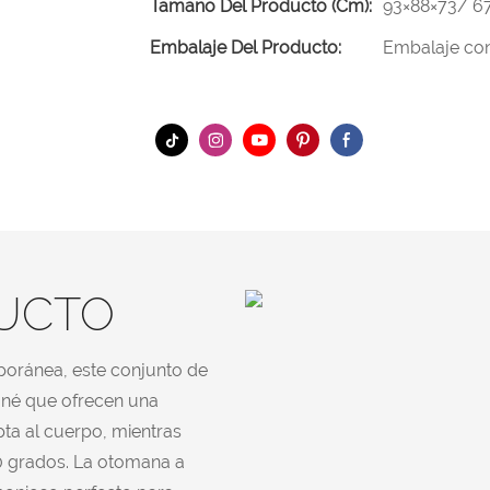
Tamaño Del Producto (cm):
93×88×73/ 6
Embalaje Del Producto:
Embalaje con
DUCTO
poránea, este conjunto de
oné que ofrecen una
ta al cuerpo, mientras
 ​​grados. La otomana a