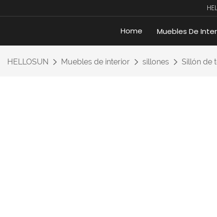
HE
Home
Muebles De Inter
HELLOSUN
Muebles de interior
sillones
Sillón de 