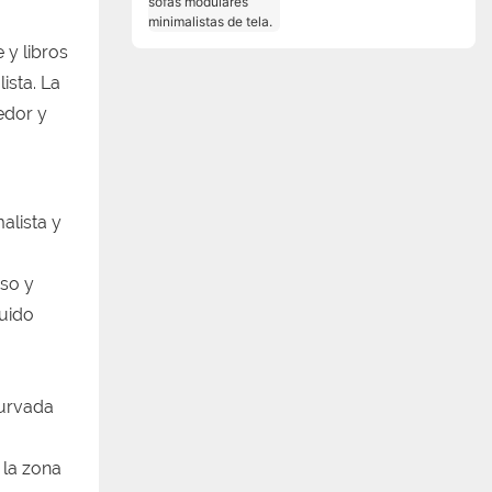
sofás modulares
minimalistas de tela.
 y libros
ista. La
edor y
alista y
iso y
ruido
curvada
 la zona