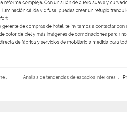
 una reforma compleja. Con un sillón de cuero suave y curvado
iluminación cálida y difusa, puedes crear un refugio tranquil
ort.
o gerente de compras de hotel, te invitamos a contactar con
 de color de piel y más imágenes de combinaciones para rin
recta de fábrica y servicios de mobiliario a medida para tod
Cómo elegir conjuntos de mesa y sillas de comedor a juego: una guía práctica de decoración de interiores.
Análisis de tendencias de espacios interiores para 2026: Deje que los materiales naturales se integren armoniosamente con la vida urbana.
P