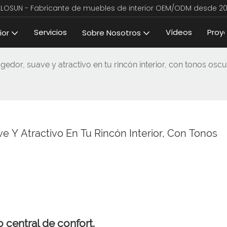
LLOSUN - Fabricante de muebles de interior OEM/ODM desde 20
Servicios
Vídeos
Proy
ior
Sobre Nosotros
edor, suave y atractivo en tu rincón interior, con tonos oscu
 Y Atractivo En Tu Rincón Interior, Con Tonos 
 central de confort.