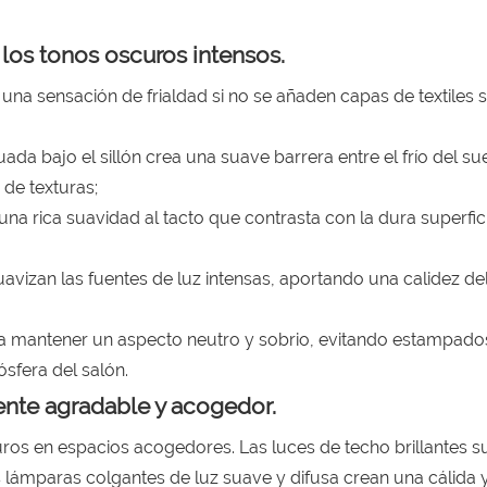
 los tonos oscuros intensos.
 una sensación de frialdad si no se añaden capas de textiles
ada bajo el sillón crea una suave barrera entre el frío del sue
de texturas;
 una rica suavidad al tacto que contrasta con la dura superfi
uavizan las fuentes de luz intensas, aportando una calidez de
.
para mantener un aspecto neutro y sobrio, evitando estampado
sfera del salón.
iente agradable y acogedor.
uros en espacios acogedores. Las luces de techo brillantes s
 lámparas colgantes de luz suave y difusa crean una cálida 