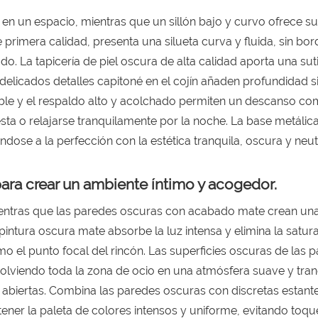
n en un espacio, mientras que un sillón bajo y curvo ofrece s
de primera calidad, presenta una silueta curva y fluida, sin bo
o. La tapicería de piel oscura de alta calidad aporta una suti
s delicados detalles capitoné en el cojín añaden profundidad s
nable y el respaldo alto y acolchado permiten un descanso co
iesta o relajarse tranquilamente por la noche. La base metálic
rándose a la perfección con la estética tranquila, oscura y neu
ara crear un ambiente íntimo y acogedor.
ientras que las paredes oscuras con acabado mate crean un
pintura oscura mate absorbe la luz intensa y elimina la satur
mo el punto focal del rincón. Las superficies oscuras de las 
olviendo toda la zona de ocio en una atmósfera suave y tran
abiertas. Combina las paredes oscuras con discretas estante
ner la paleta de colores intensos y uniforme, evitando toqu