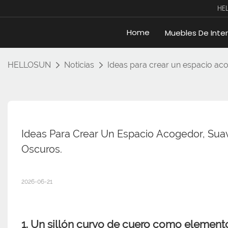
HE
Home
Muebles De Inter
HELLOSUN
Noticias
Ideas para crear un espacio acog
Ideas Para Crear Un Espacio Acogedor, Suave
Oscuros.
2026-06-21
1. Un sillón curvo de cuero como elemento