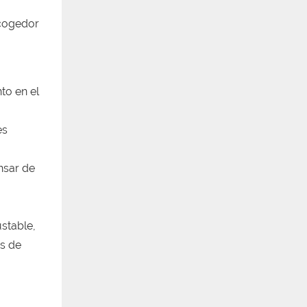
acogedor
to en el
es
nsar de
stable,
es de