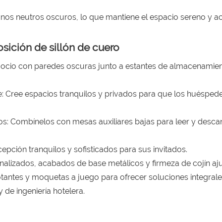
onos neutros oscuros, lo que mantiene el espacio sereno y 
osición de sillón de cuero
de ocio con paredes oscuras junto a estantes de almacenamien
e: Cree espacios tranquilos y privados para que los huésped
s: Combínelos con mesas auxiliares bajas para leer y desca
epción tranquilos y sofisticados para sus invitados.
alizados, acabados de base metálicos y firmeza de cojín aju
otantes y moquetas a juego para ofrecer soluciones integral
 de ingeniería hotelera.