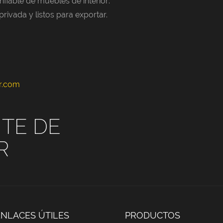
fiable de muebles de interior:
ivada y listos para exportar.
or.com
TE DE
R
ENLACES ÚTILES
PRODUCTOS