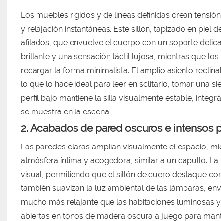
Los muebles rígidos y de líneas definidas crean tensió
y relajación instantáneas. Este sillón, tapizado en piel 
afilados, que envuelve el cuerpo con un soporte delicad
brillante y una sensación táctil lujosa, mientras que lo
recargar la forma minimalista. El amplio asiento recli
lo que lo hace ideal para leer en solitario, tomar una s
perfil bajo mantiene la silla visualmente estable, integ
se muestra en la escena.
2. Acabados de pared oscuros e intensos p
Las paredes claras amplían visualmente el espacio, m
atmósfera íntima y acogedora, similar a un capullo. La 
visual, permitiendo que el sillón de cuero destaque co
también suavizan la luz ambiental de las lámparas, env
mucho más relajante que las habitaciones luminosas y 
abiertas en tonos de madera oscura a juego para mante