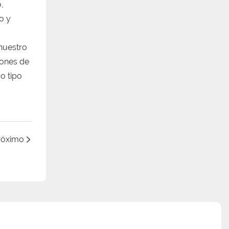
,
o y
 nuestro
cones de
o tipo
róximo