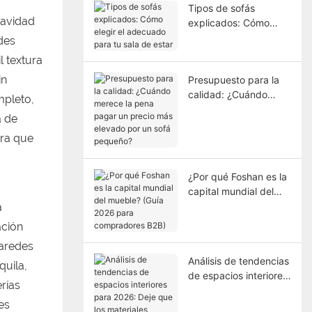
Tipos de sofás
uavidad
explicados: Cómo
elegir el adecuado
rdes
para tu sala de estar
l textura
in
Presupuesto para la
calidad: ¿Cuándo
mpleto,
merece la pena pagar
a de
un precio más elevado
tra que
por un sofá pequeño?
¿Por qué Foshan es la
capital mundial del
mueble? (Guía 2026
a
para compradores
ación
B2B)
paredes
Análisis de tendencias
quila,
de espacios interiores
rías
para 2026: Deje que
es
los materiales