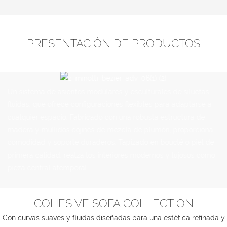
PRESENTACIÓN DE PRODUCTOS
Un sistema de asientos modulares y esculturales de siluetas
fluidas, que ofrece configuraciones flexibles para adaptarse a
cualquier espacio. Fabricado con una robusta estructura de
madera y mullidos cojines de mezcla de plumón, proporciona
comodidad y soporte duraderos. Tapizado en bouclé o piel de
primera calidad, realza los interiores modernos y lujosos como
pieza central atemporal.
COHESIVE SOFA COLLECTION
Con curvas suaves y fluidas diseñadas para una estética refinada y