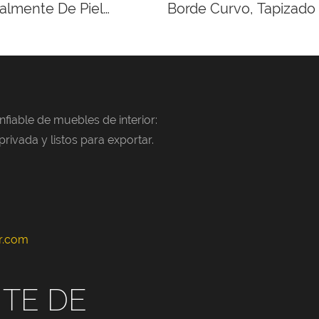
talmente De Piel
Borde Curvo, Tapizado 
Negra.
Blanca Texturizada.
fiable de muebles de interior:
ivada y listos para exportar.
or.com
TE DE