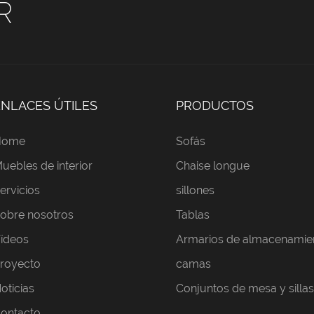
R
ENLACES ÚTILES
PRODUCTOS
Home
Sofás
uebles de interior
Chaise longue
ervicios
sillones
obre nosotros
Tablas
ídeos
Armarios de almacenamie
royecto
camas
oticias
Conjuntos de mesa y sill
ontacto