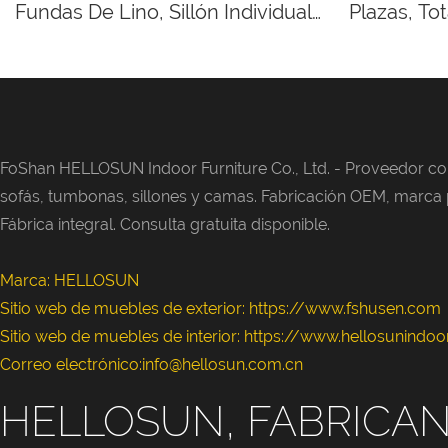
Fundas De Lino, Sillón Individual
Plazas, To
Y Sofá De Dos Plazas.
Auténtica 
FoShan HELLOSUN Indoor Furniture Co., Ltd. -
Proveedor con
sofás, tumbonas, sillones y camas. Fabricación OEM, marca pr
Fábrica integral. Consulta gratuita disponible.
Marca: HELLOSUN
Sitio web de muebles de exterior:
https://www.fshusen.com
Sitio web de muebles de interior: https://www.hellosunindo
Correo electrónico:info@hellosun.com.cn
HELLOSUN, FABRICAN