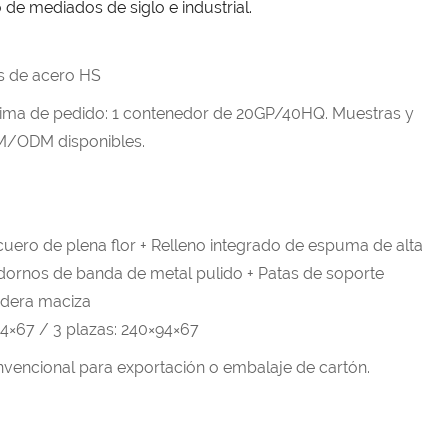
o de mediados de siglo e industrial.
s de acero HS
ima de pedido: 1 contenedor de 20GP/40HQ. Muestras y
M/ODM disponibles.
cuero de plena flor + Relleno integrado de espuma de alta
dornos de banda de metal pulido + Patas de soporte
adera maciza
94×67 / 3 plazas: 240×94×67
vencional para exportación o embalaje de cartón.