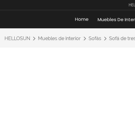
HE
Home
Muebles De Inter
HELLOSUN
Muebles de interior
Sofás
Sofá de tre