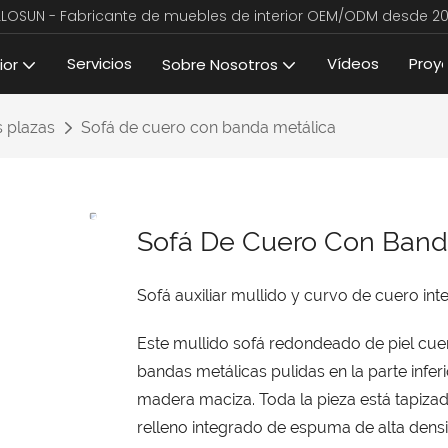
LLOSUN - Fabricante de muebles de interior OEM/ODM desde 20
Servicios
Vídeos
Proy
ior
Sobre Nosotros
s plazas
Sofá de cuero con banda metálica
Sofá De Cuero Con Band
Sofá auxiliar mullido y curvo de cuero integ
Este mullido sofá redondeado de piel cue
bandas metálicas pulidas en la parte inferi
madera maciza. Toda la pieza está tapizada
relleno integrado de espuma de alta den