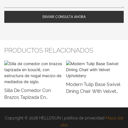
ENVIAR CONSULTA AHORA
PRODUCTOS RELACIONADOS
Modern Tulip Base Swivel
Silla De Comedor Con
Dining Chair With Velvet
Brazos Tapizada En
Upholstery
Bouclé, Con Estructura De
Nogal Macizo De
Mediados De Siglo.
Copyright © 2026 HELLOSUN |
política de privacidad
Mapa del
sitio