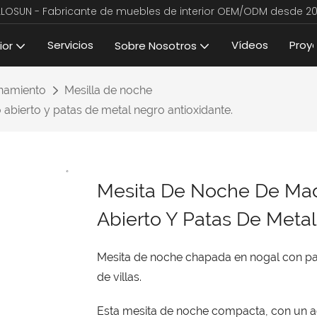
LLOSUN - Fabricante de muebles de interior OEM/ODM desde 20
Servicios
Vídeos
Proy
ior
Sobre Nosotros
namiento
Mesilla de noche
bierto y patas de metal negro antioxidante.
Mesita De Noche De Ma
Abierto Y Patas De Metal
Mesita de noche chapada en nogal con pat
de villas.
Esta mesita de noche compacta, con un 