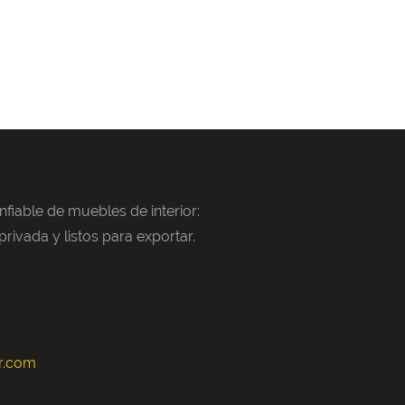
fiable de muebles de interior:
ivada y listos para exportar.
or.com