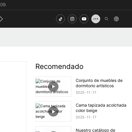
09.
ecto
Noticias
Contacto
FAQ
Recomendado
Conjunto de muebles de
dormitorio artísticos
2025
11
17
Cama tapizada acolchada
color beige
2025
11
17
Nuestro catálogo de