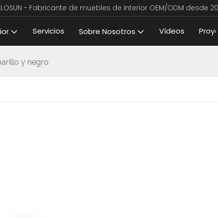
LLOSUN - Fabricante de muebles de interior OEM/ODM desde 20
Servicios
Vídeos
Proy
ior
Sobre Nosotros
rillo y negro