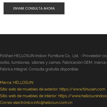
ENVIAR CONSULTA AHORA
FoShan HELLOSUN Indoor Furniture Co., Ltd. -
Proveedor con
sofás, tumbonas, sillones y camas. Fabricación OEM, marca pr
Fábrica integral. Consulta gratuita disponible.
Marca: HELLOSUN
Sitio web de muebles de exterior:
https://www.fshusen.com
Sitio web de muebles de interior: https://www.hellosunindo
Correo electrónico:info@hellosun.com.cn