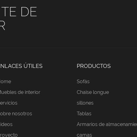
TE DE
R
ENLACES ÚTILES
PRODUCTOS
Home
Sofás
uebles de interior
Chaise longue
ervicios
sillones
obre nosotros
Tablas
ídeos
Armarios de almacenamie
royecto
camas