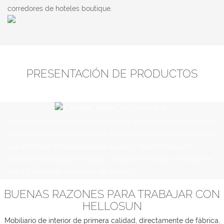
corredores de hoteles boutique.
PRESENTACIÓN DE PRODUCTOS
Mesa consola moderna asimétrica de madera negra hueca con
patas de soporte metálicas en forma de cruz dobles. Su diseño
que combina almacenamiento oculto y abierto crea una
estética minimalista en capas, ideal para entradas de villas de
lujo y pasillos de vestíbulos de hoteles.
BUENAS RAZONES PARA TRABAJAR CON
HELLOSUN
Mobiliario de interior de primera calidad, directamente de fábrica,