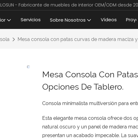
LLOSUN - Fabricante de muebles de interior OEM/ODM desde 20
Servicios
Vídeos
Proy
ior
Sobre Nosotros
sola
Mesa consola con patas curvas de madera maciza y 
Mesa Consola Con Patas
Opciones De Tablero.
Consola minimalista multiversión para entr
Esta elegante mesa consola ofrece dos op
natural oscuro y un panel de madera maci
presentan un acabado impecable. La suav