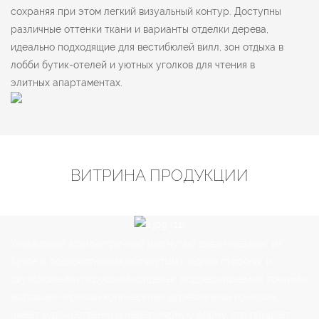
сохраняя при этом легкий визуальный контур. Доступны
различные оттенки ткани и варианты отделки дерева,
идеально подходящие для вестибюлей вилл, зон отдыха в
лобби бутик-отелей и уютных уголков для чтения в
элитных апартаментах.
ВИТРИНА ПРОДУКЦИИ
Уникальный асимметричный изогнутый диван-шезлонг из
букле с подлокотником, обтянутым с одной стороны, и
двухслойными подушками сиденья, поддерживаемый тонкими
матовыми черными коническими деревянными ножками,
имеет художественную нерегулярную форму, что придает