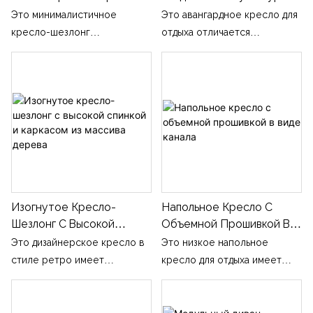
Для Отдыха С
Интегрированное
расцветки полос и
Это минималистичное
Это авангардное кресло для
Текстурированной
Изогнутое Акцентное
материалов ткани на заказ.
кресло-шезлонг
отдыха отличается
Обивкой
Кресло
волнообразной формы
уникальным симметричным,
имеет цельный изогнутый
переплетающимся
каркас с раздельными
изогнутым силуэтом,
вертикальной спинкой и
состоящим из двух
изогнутым сиденьем. Оно
одинаковых изогнутых мягких
выполнено из ткани с тонкой
элементов, которые
рельефной сетчатой ​​
идеально подходят друг к
текстурой, создающей
другу, образуя
мягкую художественную
обволакивающую
Изогнутое Кресло-
Напольное Кресло С
текстуру, и позволяет
конструкцию сиденья.
Шезлонг С Высокой
Объемной Прошивкой В ​​
заказывать мебель оптом в
Доступно в фактурной
Спинкой И Каркасом Из
Виде Канала
различных оттенках ткани.
коричневой ткани с
Это дизайнерское кресло в
Это низкое напольное
Массива Дерева
крапчатым рисунком и
стиле ретро имеет
кресло для отдыха имеет
гладкой терракотовой ткани,
скульптурный каркас из
интегрированную
что позволяет гибко
темного массива дерева с
конструкцию с мягкой
сочетать его с различными
переплетенными
обивкой из