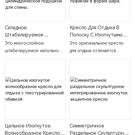
Складное,
Кресло Для Отдыха В
Штабелируемое
Полоску С Изогнутыми
Напольное Кресло Для
Боковыми Элементами И
Это многослойное
Это оригинальное кресло
Отдыха Из Вельвета Со
Пуфиком В Форме Шара.
штабелируемое напольное
для отдыха отличается
Съемной Цилиндрической
сиденье обтянуто мягкой
уникальным силуэтом,
Подушкой Для Спины.
вельветовой тканью с
повторяющим изгибы
классической стёжкой и
человеческого тела, и
пуговицами. В комплекте
обивкой из двухцветной
идёт съёмная
ткани в горизонтальную
цилиндрическая подушка-
полоску. В комплекте с ним
валик, закреплённая
идет соответствующий
полированной
пуфик в форме шара,
металлической планкой; при
соединенный тонким
Цельное Изогнутое
Симметричное
оптовых заказах доступны
шнуром. При оптовых заказах
Волнообразное Кресло
Раздельное Скульптурное
различные цвета ткани.
доступны варианты