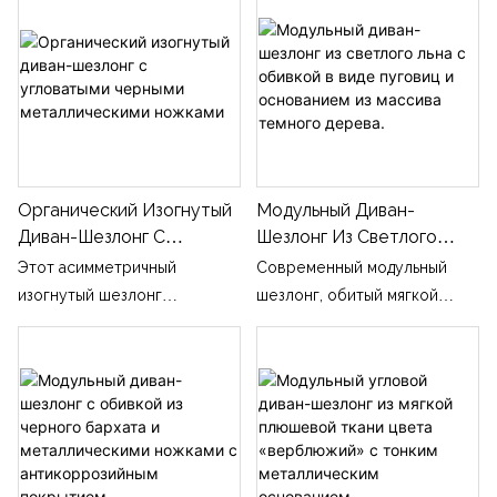
обтянутым мягкой кремовой
букле-тканью, и оснащено
изогнутым металлическим
столиком, закрепленным на
одном из подлокотников, для
размещения книг, напитков и
электроники. Оно
Органический Изогнутый
Модульный Диван-
установлено на
Диван-Шезлонг С
Шезлонг Из Светлого
вращающемся на 360°
Угловатыми Черными
Льна С Обивкой В ​​виде
черном круглом основании и
Этот асимметричный
Современный модульный
Металлическими
Пуговиц И Основанием
дополнено тремя
изогнутый шезлонг
шезлонг, обитый мягкой
Ножками
Из Массива Темного
квадратными подушками из
отличается мягким,
светлой льняной тканью, с
Дерева.
той же ткани, которые
бесшовным закругленным
изящной стеганой подушкой
заполняют изогнутую спинку
контуром с обволакивающей
сиденья, дополнен прочным
и повышают комфорт.
интегрированной спинкой и
массивным основанием из
Идеально подходит для
удлиненным торцом,
темного дерева,
читальных уголков в
поддерживаемым четырьмя
обеспечивающим
спальнях, зон отдыха на
изящными угловатыми
стабильную опору и