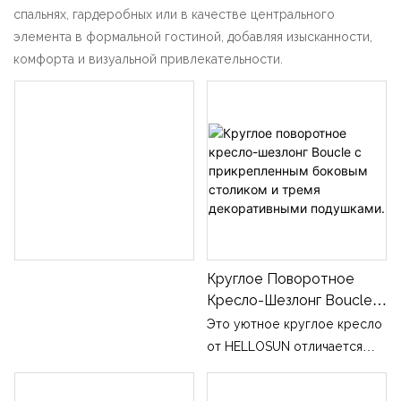
спальнях, гардеробных или в качестве центрального
элемента в формальной гостиной, добавляя изысканности,
комфорта и визуальной привлекательности.
Круглое Поворотное
Кресло-Шезлонг Boucle С
Прикрепленным Боковым
Это уютное круглое кресло
Столиком И Тремя
от HELLOSUN отличается
Декоративными
полностью изогнутым
Подушками.
силуэтом в форме яйца,