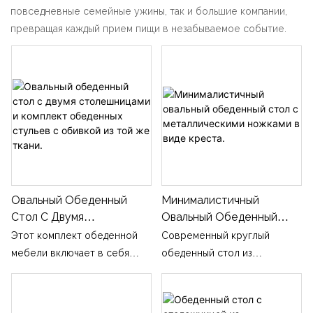
повседневные семейные ужины, так и большие компании,
превращая каждый прием пищи в незабываемое событие.
Овальный Обеденный
Минималистичный
Стол С Двумя
Овальный Обеденный
Столешницами И
Стол С Металлическими
Этот комплект обеденной
Современный круглый
Комплект Обеденных
Ножками В Виде Креста.
мебели включает в себя
обеденный стол из
Стульев С Обивкой Из
овальный обеденный стол,
спеченного камня в
Той Же Ткани.
доступный в двух вариантах
комплекте с креслами,
с премиальной столешницей,
обитыми тканью разных