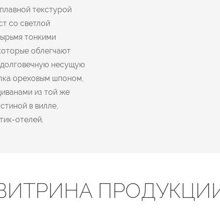
 плавной текстурой
ст со светлой
тырьмя тонкими
которые облегчают
и долговечную несущую
елка ореховым шпоном,
иванами из той же
стиной в вилле,
тик-отелей.
ВИТРИНА ПРОДУКЦИ