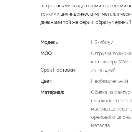
встроенными квадратными тканевыми по
тонкими цилиндрическими металлически
диванами той же серии, образуя единый
Модель:
HS-26057
MOQ:
Отгрузка возможн
контейнера (20GP
Срок Поставки:
35-45 дней
Цвет:
Необязательный
Материал:
Обивка из фактурн
высокоплотного п
массива дерева +
орехового шпона 
металла