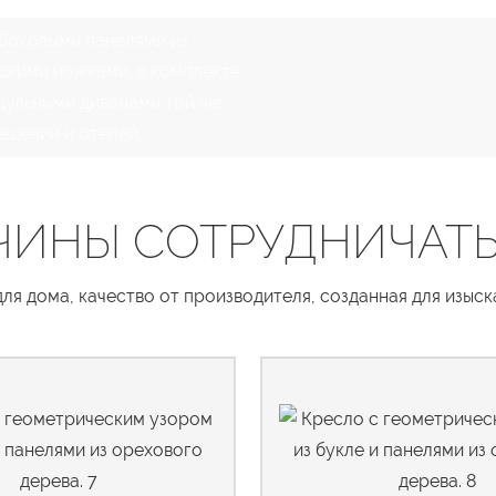
 боковыми панелями из
скими ножками, в комплекте
дульными диванами той же
ещений и отелей.
ЧИНЫ СОТРУДНИЧАТЬ
я дома, качество от производителя, созданная для изыс