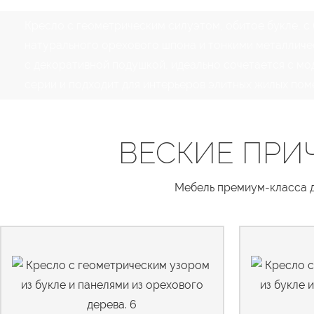
Кресло с геометрическим силуэтом, обитое букле, с
натурального орехового шпона и тонкими металличе
с декоративной подушкой, идеально сочетается с мо
серии и подходит для интерьеров элитных жилых пом
ВЕСКИЕ ПРИ
Мебель премиум-класса дл