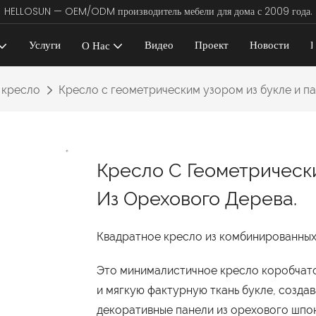
HELLOSUN — OEM/ODM производитель мебели для дома с 2009 года.
Услуги
Видео
Проект
Новости
К
О Нас
 кресло
Кресло с геометрическим узором из букле и па
Кресло С Геометрическ
Из Орехового Дерева.
Квадратное кресло из комбинированных 
Это минималистичное кресло коробчатой
и мягкую фактурную ткань букле, созда
декоративные панели из орехового шпо