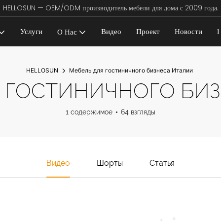
HELLOSUN — OEM/ODM производитель мебели для дома с 2009 года.
Услуги
Видео
Проект
Новости
К
О Нас
HELLOSUN
Мебель для гостиничного бизнеса Италии
 ГОСТИНИЧНОГО БИ
1 содержимое
64 взгляды
Видео
Шорты
Статья