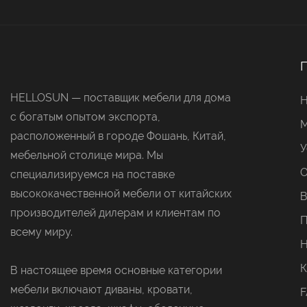
HELLOSUN — поставщик мебели для дома
с богатым опытом экспорта,
М
расположенный в городе Фошань, Китай,
У
мебельной столице мира. Мы
О
специализируемся на поставке
высококачественной мебели от китайских
В
производителей дилерам и клиентам по
П
всему миру.
Н
К
В настоящее время основные категории
мебели включают диваны, кровати,
F