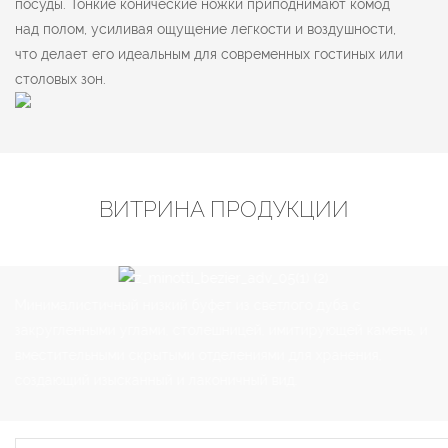
посуды. Тонкие конические ножки приподнимают комод
над полом, усиливая ощущение легкости и воздушности,
что делает его идеальным для современных гостиных или
столовых зон.
ВИТРИНА ПРОДУКЦИИ
Минималистичный низкий буфет из светлого дуба с
закругленными углами, столешницей, имитирующей камень, и
вместительными скрытыми отделениями для хранения,
создающий изысканный и лаконичный вид.