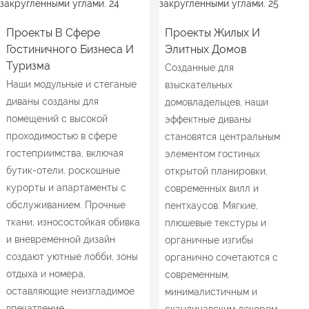
Проекты В Сфере
Проекты Жилых И
Гостиничного Бизнеса И
Элитных Домов
Туризма
Созданные для
Наши модульные и стеганые
взыскательных
диваны созданы для
домовладельцев, наши
помещений с высокой
эффектные диваны
проходимостью в сфере
становятся центральным
гостеприимства, включая
элементом гостиных
бутик-отели, роскошные
открытой планировки,
курорты и апартаменты с
современных вилл и
обслуживанием. Прочные
пентхаусов. Мягкие,
ткани, износостойкая обивка
плюшевые текстуры и
и вневременной дизайн
органичные изгибы
создают уютные лобби, зоны
органично сочетаются с
отдыха и номера,
современным,
оставляющие неизгладимое
минималистичным и
впечатление.