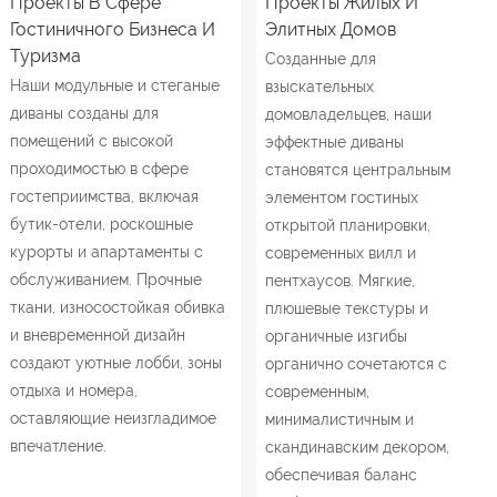
Проекты В Сфере
Проекты Жилых И
Гостиничного Бизнеса И
Элитных Домов
Туризма
Созданные для
Наши модульные и стеганые
взыскательных
диваны созданы для
домовладельцев, наши
помещений с высокой
эффектные диваны
проходимостью в сфере
становятся центральным
гостеприимства, включая
элементом гостиных
бутик-отели, роскошные
открытой планировки,
курорты и апартаменты с
современных вилл и
обслуживанием. Прочные
пентхаусов. Мягкие,
ткани, износостойкая обивка
плюшевые текстуры и
и вневременной дизайн
органичные изгибы
создают уютные лобби, зоны
органично сочетаются с
отдыха и номера,
современным,
оставляющие неизгладимое
минималистичным и
впечатление.
скандинавским декором,
обеспечивая баланс