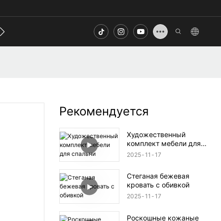
онтакт
FAQ
Рекомендуется
Художественный
комплект мебели для
спальни
2025
11
17
Стеганая бежевая
кровать с обивкой
2025
11
17
Роскошные кожаные