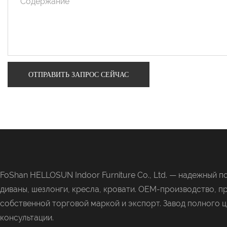
Содержание
ОТПРАВИТЬ ЗАПРОС СЕЙЧАС
FoShan HELLOSUN Indoor Furniture Co., Ltd. —
надежный по
диваны, шезлонги, кресла, кровати. OEM-производство, п
собственной торговой маркой и экспорт. Завод полного ц
консультации.