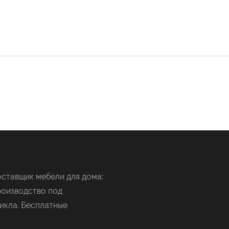
ставщик мебели для дома:
роизводство под
икла. Бесплатные