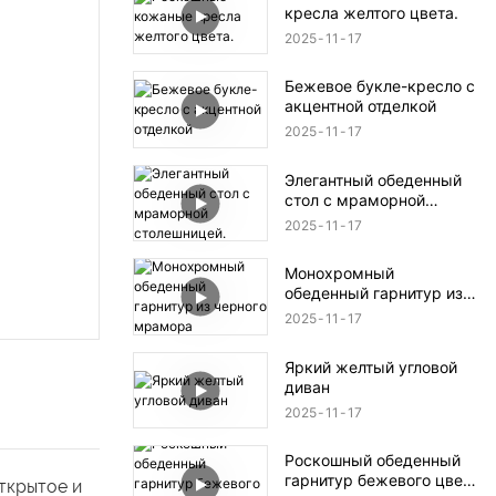
кресла желтого цвета.
2025
11
17
Бежевое букле-кресло с
акцентной отделкой
2025
11
17
Элегантный обеденный
стол с мраморной
столешницей.
2025
11
17
Монохромный
обеденный гарнитур из
черного мрамора
2025
11
17
Яркий желтый угловой
диван
2025
11
17
Роскошный обеденный
гарнитур бежевого цвета
ткрытое и