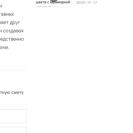
с мраморной отделкой.
2025
11
17
и
тавных
няет друг
и создавая
редственно
зни.
атную смету