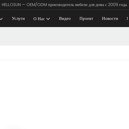
HELLOSUN — OEM/ODM производитель мебели для дома с 2009 года.
Услуги
Видео
Проект
Новости
К
О Нас