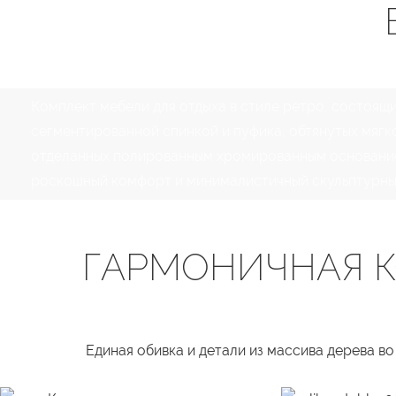
Комплект мебели для отдыха в стиле ретро, ​​состоящ
сегментированной спинкой и пуфика, обтянутых мягк
отделанных полированным хромированным основание
роскошный комфорт и минималистичный скульптурны
ГАРМОНИЧНАЯ К
Единая обивка и детали из массива дерева в