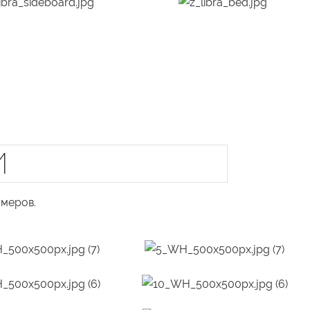
И
меров.