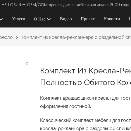
HELLOSUN — OEM/ODM производитель мебели для дома с 2009 года.
Услуги
Видео
Проект
Новости
К
О Нас
ресло
Комплект из кресла-реклайнера с раздельной спи
Комплект Из Кресла-Ре
Полностью Обитого Коже
Комплект вращающихся кресел для гост
оформления гостиной.
Классический комплект мебели для гост
кресла-реклайнера с раздельной спинко