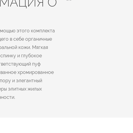
МАЦИЯ О
омощью этого комплекта
щего в себе органичные
ральной кожи. Мягкая
спинку и глубокое
ответствующий пуф
ованное хромированное
пору и элегантный
еры элитных жилых
нности.